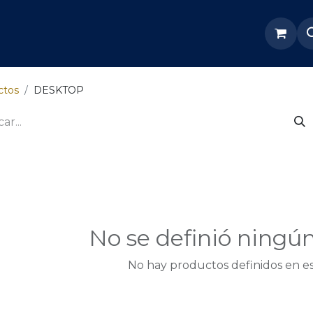
re Nosotros
Servicios
Tienda
Soporte odoo
ctos
DESKTOP
No se definió ningú
No hay productos definidos en es