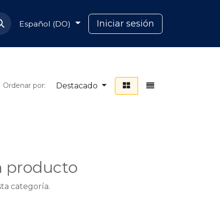
Soporte Capcana
Iniciar sesión
Español (DO)
Destacado
Ordenar por:
n producto
ta categoría.