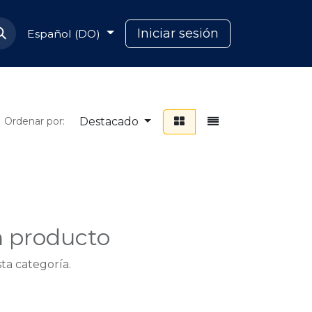
Soporte Capcana
Iniciar sesión
Español (DO)
Destacado
Ordenar por:
n producto
ta categoría.