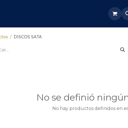
re Nosotros
Servicios
Tienda
Soporte odoo
ctos
DISCOS SATA
No se definió ningú
No hay productos definidos en es