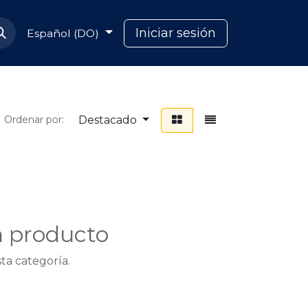
Soporte Capcana
Iniciar sesión
Español (DO)
Destacado
Ordenar por:
n producto
ta categoría.