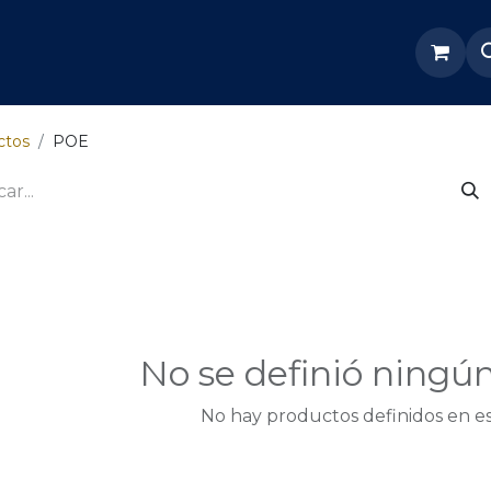
re Nosotros
Servicios
Tienda
Soporte odoo
ctos
POE
No se definió ningú
No hay productos definidos en es