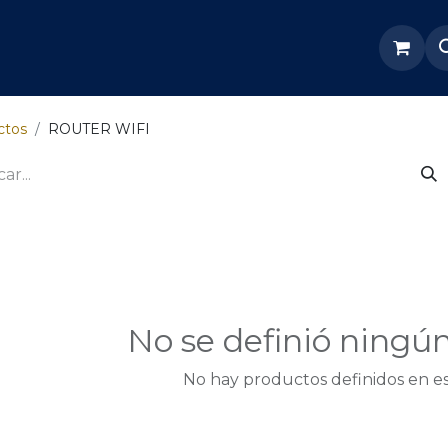
re Nosotros
Servicios
Tienda
Soporte odoo
ctos
ROUTER WIFI
No se definió ningú
No hay productos definidos en es