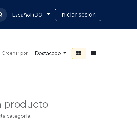
Soporte Capcana
Iniciar sesión
Español (DO)
Destacado
Ordenar por:
n producto
ta categoría.