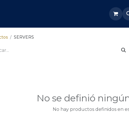
re Nosotros
Servicios
Tienda
Soporte odoo
ctos
SERVERS
No se definió ningú
No hay productos definidos en es