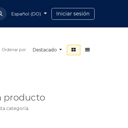
Soporte Capcana
Iniciar sesión
Español (DO)
Destacado
Ordenar por:
n producto
ta categoría.