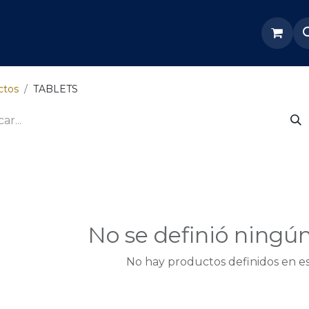
re Nosotros
Servicios
Tienda
Soporte odoo
ctos
TABLETS
No se definió ningú
No hay productos definidos en es